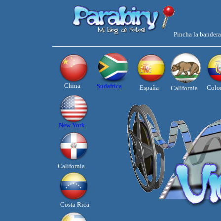
Pincha la bandera 
China
Sudafrica
España
Colo
California
New York
California
Costa Rica